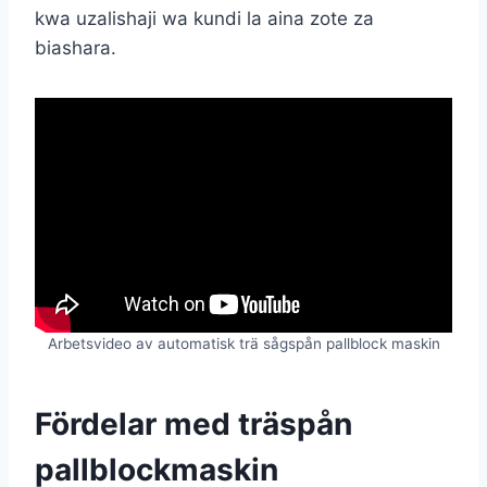
kwa uzalishaji wa kundi la aina zote za
biashara.
Arbetsvideo av automatisk trä sågspån pallblock maskin
Fördelar med träspån
pallblockmaskin