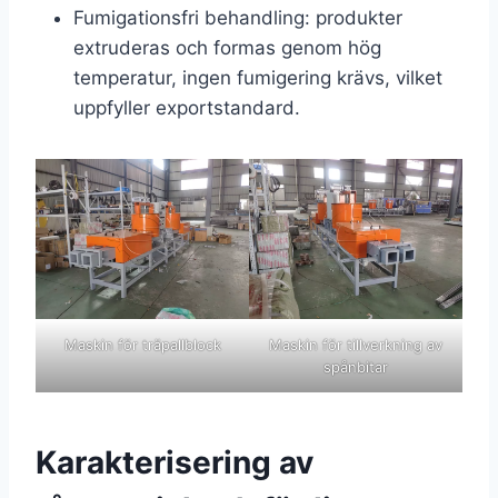
Fumigationsfri behandling: produkter
extruderas och formas genom hög
temperatur, ingen fumigering krävs, vilket
uppfyller exportstandard.
Maskin för träpallblock
Maskin för tillverkning av
spånbitar
Karakterisering av