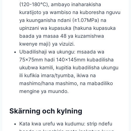
(120-180℃), ambayo inaharakisha
kuratijoto ya wambiso na kuboresha nguvu
ya kuunganisha ndani (≥1.07MPa) na
upinzani wa kupasuka (hakuna kupasuka
baada ya masaa 48 ya kuzamishwa
kwenye maji) ya vizuizi.
Ubadilishaji wa ukungu: msaada wa
75×75mm hadi 140×145mm kubadilisha
ukubwa kamili, kupitia kubadilisha ukungu
ili kufikia imara/tyumba, ikiwa na
mashimo/hana mashimo, na mabadiliko
mengine ya muundo.
Skärning och kylning
Kata kwa urefu wa kudumu: strip ndefu