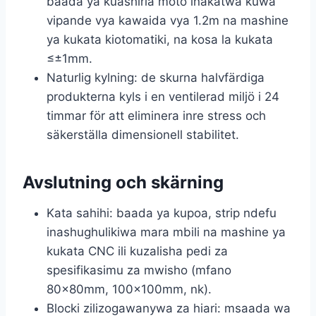
baada ya kuashiria moto inakatwa kuwa
vipande vya kawaida vya 1.2m na mashine
ya kukata kiotomatiki, na kosa la kukata
≤±1mm.
Naturlig kylning: de skurna halvfärdiga
produkterna kyls i en ventilerad miljö i 24
timmar för att eliminera inre stress och
säkerställa dimensionell stabilitet.
Avslutning och skärning
Kata sahihi: baada ya kupoa, strip ndefu
inashughulikiwa mara mbili na mashine ya
kukata CNC ili kuzalisha pedi za
spesifikasimu za mwisho (mfano
80×80mm, 100×100mm, nk).
Blocki zilizogawanywa za hiari: msaada wa