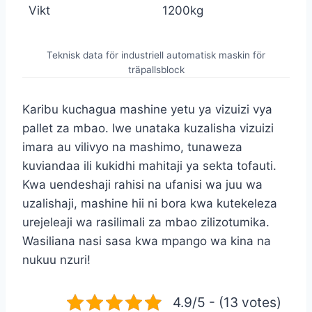
Vikt
1200kg
Teknisk data för industriell automatisk maskin för
träpallsblock
Karibu kuchagua mashine yetu ya vizuizi vya
pallet za mbao. Iwe unataka kuzalisha vizuizi
imara au vilivyo na mashimo, tunaweza
kuviandaa ili kukidhi mahitaji ya sekta tofauti.
Kwa uendeshaji rahisi na ufanisi wa juu wa
uzalishaji, mashine hii ni bora kwa kutekeleza
urejeleaji wa rasilimali za mbao zilizotumika.
Wasiliana nasi sasa kwa mpango wa kina na
nukuu nzuri!
4.9/5 - (13 votes)