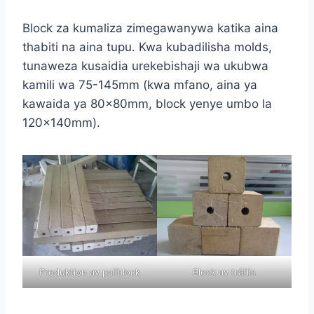
Block za kumaliza zimegawanywa katika aina
thabiti na aina tupu. Kwa kubadilisha molds,
tunaweza kusaidia urekebishaji wa ukubwa
kamili wa 75-145mm (kwa mfano, aina ya
kawaida ya 80×80mm, block yenye umbo la
120×140mm).
Produktion av pallblock
Block av träflis