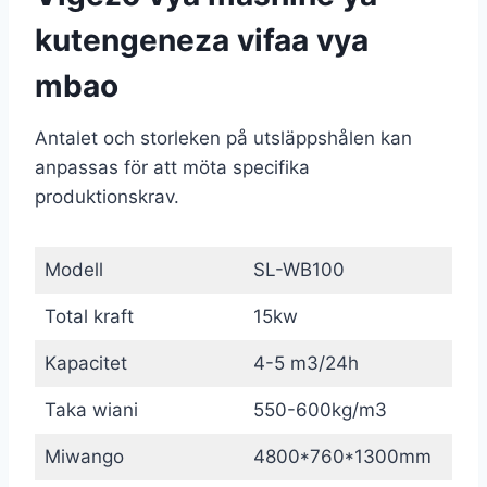
kutengeneza vifaa vya
mbao
Antalet och storleken på utsläppshålen kan
anpassas för att möta specifika
produktionskrav.
Modell
SL-WB100
Total kraft
15kw
Kapacitet
4-5 m3/24h
Taka wiani
550-600kg/m3
Miwango
4800*760*1300mm