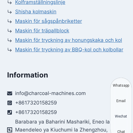
Kolframställningslinje
Shisha kolmaskin
Maskin för sågspånbriketter
Maskin för träpallblock
Maskin för tryckning av honungskaka och kol
Maskin för tryckning av BBQ-kol och kolbollar
Information
Whatsapp
info@charcoal-machines.com
Email
+8617320158259
+8617320158259
Wechat
Barabara ya Baharini Mashariki, Eneo la
Maendeleo ya Kiuchumi la Zhengzhou,
Chat