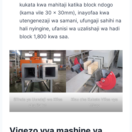
kukata kwa mahitaji katika block ndogo
(kama vile 30 × 30mm), inayofaa kwa
utengenezaji wa samani, ufungaji sahihi na
hali nyingine, ufanisi wa uzalishaji wa hadi
block 1,800 kwa saa.
Silinda ya Uundaji wa Kifaa
Kisu cha Kukata Vifaa vya
cha Pallet
Mbao
Vigezo vya mashine ya