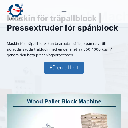
Skip
to
Maskin för träpallblock |
content
Pressextruder för spånblock
Maskin för träpallblock kan bearbeta träflis, spån osv. till
skräddarsydda träblock med en densitet av 550-1000 kg/m³
genom den heta pressningsprocessen.
Få en offert