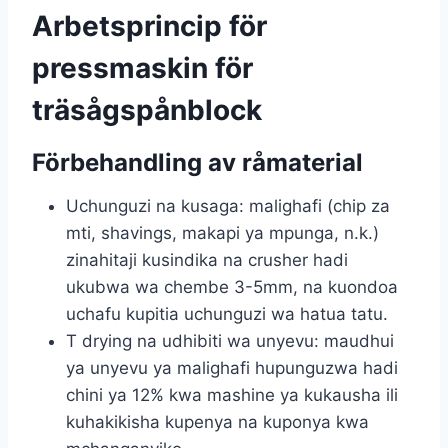
Arbetsprincip för
pressmaskin för
träsågspånblock
Förbehandling av råmaterial
Uchunguzi na kusaga: malighafi (chip za
mti, shavings, makapi ya mpunga, n.k.)
zinahitaji kusindika na crusher hadi
ukubwa wa chembe 3-5mm, na kuondoa
uchafu kupitia uchunguzi wa hatua tatu.
T drying na udhibiti wa unyevu: maudhui
ya unyevu ya malighafi hupunguzwa hadi
chini ya 12% kwa mashine ya kukausha ili
kuhakikisha kupenya na kuponya kwa