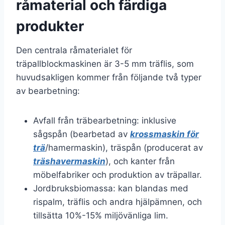
råmaterial och färdiga
produkter
Den centrala råmaterialet för
träpallblockmaskinen är 3-5 mm träflis, som
huvudsakligen kommer från följande två typer
av bearbetning:
Avfall från träbearbetning: inklusive
sågspån (bearbetad av
krossmaskin för
trä
/hamermaskin), träspån (producerat av
träshavermaskin
), och kanter från
möbelfabriker och produktion av träpallar.
Jordbruksbiomassa: kan blandas med
rispalm, träflis och andra hjälpämnen, och
tillsätta 10%-15% miljövänliga lim.