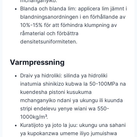
mchanganyiko.
Blanda och blanda lim: applicera lim jämnt i
blandningsanordningen i en förhållande av
10%-15% för att förhindra klumpning av
råmaterial och förbättra
densitetsuniformiteten.
Varmpressning
Draiv ya hidroliki: silinda ya hidroliki
inatumia shinikizo kubwa la 50-100MPa na
kuendesha pistoni kusukuma
mchanganyiko ndani ya ukungu ili kuunda
stripi endelevu yenye wiani wa 550-
1000kg/m³.
Kuratijoto ya joto la juu: ukungu una sahani
ya kupokanzwa umeme iliyo jumuishwa