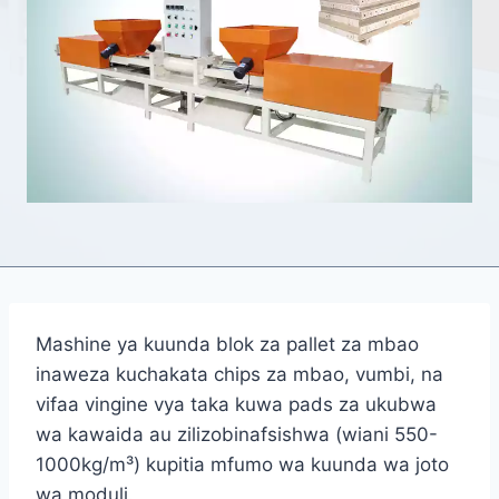
Mashine ya kuunda blok za pallet za mbao
inaweza kuchakata chips za mbao, vumbi, na
vifaa vingine vya taka kuwa pads za ukubwa
wa kawaida au zilizobinafsishwa (wiani 550-
1000kg/m³) kupitia mfumo wa kuunda wa joto
wa moduli.