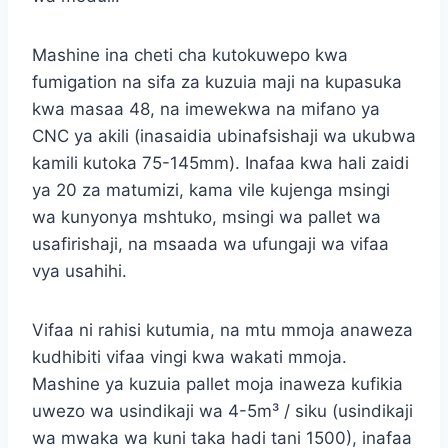
Mashine ina cheti cha kutokuwepo kwa
fumigation na sifa za kuzuia maji na kupasuka
kwa masaa 48, na imewekwa na mifano ya
CNC ya akili (inasaidia ubinafsishaji wa ukubwa
kamili kutoka 75-145mm). Inafaa kwa hali zaidi
ya 20 za matumizi, kama vile kujenga msingi
wa kunyonya mshtuko, msingi wa pallet wa
usafirishaji, na msaada wa ufungaji wa vifaa
vya usahihi.
Vifaa ni rahisi kutumia, na mtu mmoja anaweza
kudhibiti vifaa vingi kwa wakati mmoja.
Mashine ya kuzuia pallet moja inaweza kufikia
uwezo wa usindikaji wa 4-5m³ / siku (usindikaji
wa mwaka wa kuni taka hadi tani 1500), inafaa