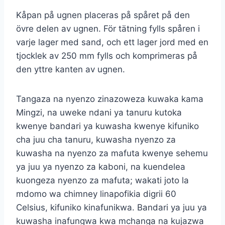
Kåpan på ugnen placeras på spåret på den
övre delen av ugnen. För tätning fylls spåren i
varje lager med sand, och ett lager jord med en
tjocklek av 250 mm fylls och komprimeras på
den yttre kanten av ugnen.
Tangaza na nyenzo zinazoweza kuwaka kama
Mingzi, na uweke ndani ya tanuru kutoka
kwenye bandari ya kuwasha kwenye kifuniko
cha juu cha tanuru, kuwasha nyenzo za
kuwasha na nyenzo za mafuta kwenye sehemu
ya juu ya nyenzo za kaboni, na kuendelea
kuongeza nyenzo za mafuta; wakati joto la
mdomo wa chimney linapofikia digrii 60
Celsius, kifuniko kinafunikwa. Bandari ya juu ya
kuwasha inafungwa kwa mchanga na kujazwa