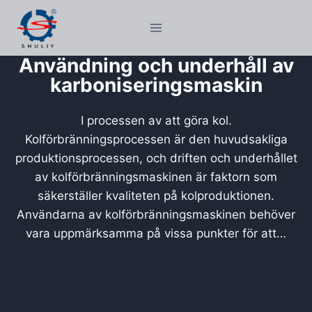
Skip
to
content
Användning och underhåll av
karboniseringsmaskin
I processen av att göra kol.
Kolförbränningsprocessen är den huvudsakliga
produktionsprocessen, och driften och underhållet
av kolförbränningsmaskinen är faktorn som
säkerställer kvaliteten på kolproduktionen.
Användarna av kolförbränningsmaskinen behöver
vara uppmärksamma på vissa punkter för att…