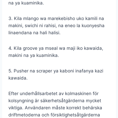
na ya kuaminika.
3. Kila mlango wa marekebisho uko kamili na
makini, swichi ni rahisi, na eneo la kuonyesha
linaendana na hali halisi.
4. Kila groove ya mseal wa maji iko kawaida,
makini na ya kuaminika.
5. Pusher na scraper ya kaboni inafanya kazi
kawaida.
Efter underhållsarbetet av kolmaskinen för
kolsyngning är säkerhetsåtgärderna mycket
viktiga. Användaren måste korrekt behärska
driftmetoderna och försiktighetsåtgärderna