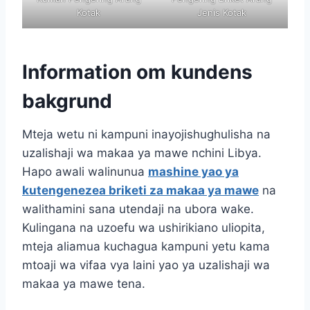
Kotak
Jenis Kotak
Information om kundens
bakgrund
Mteja wetu ni kampuni inayojishughulisha na
uzalishaji wa makaa ya mawe nchini Libya.
Hapo awali walinunua
mashine yao ya
kutengenezea briketi za makaa ya mawe
na
walithamini sana utendaji na ubora wake.
Kulingana na uzoefu wa ushirikiano uliopita,
mteja aliamua kuchagua kampuni yetu kama
mtoaji wa vifaa vya laini yao ya uzalishaji wa
makaa ya mawe tena.