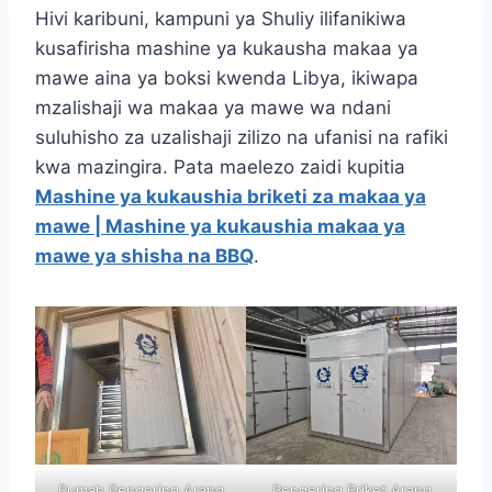
Hivi karibuni, kampuni ya Shuliy ilifanikiwa
kusafirisha mashine ya kukausha makaa ya
mawe aina ya boksi kwenda Libya, ikiwapa
mzalishaji wa makaa ya mawe wa ndani
suluhisho za uzalishaji zilizo na ufanisi na rafiki
kwa mazingira. Pata maelezo zaidi kupitia
Mashine ya kukaushia briketi za makaa ya
mawe | Mashine ya kukaushia makaa ya
mawe ya shisha na BBQ
.
Rumah Pengering Arang
Pengering Briket Arang