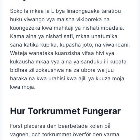
Soko la mkaa la Libya linaongezeka taratibu
huku viwango vya maisha vikiboreka na
kuongezeka kwa mahitaji ya nishati mbadala.
Kama aina ya nishati safi, mkaa unatumika
sana katika kupika, kupasha joto, na viwandani.
Wateja wanataka kuanzisha vifaa hivi vya
kukausha mkaa vya aina ya sanduku ili kupata
bidhaa zilizokaushwa na za ubora wa juu
haraka na kwa urahisi kwa ajili ya kuuza moja
kwa moja.
Hur Torkrummet Fungerar
Först placeras den bearbetade kolen på
vagnen, och torkrummet överför den varma