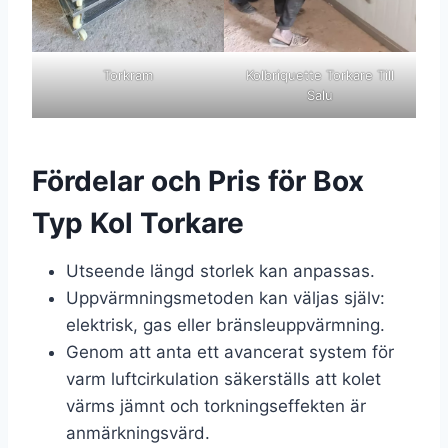
Torkram
Kolbriquette Torkare Till
Salu
Fördelar och Pris för Box
Typ Kol Torkare
Utseende längd storlek kan anpassas.
Uppvärmningsmetoden kan väljas själv:
elektrisk, gas eller bränsleuppvärmning.
Genom att anta ett avancerat system för
varm luftcirkulation säkerställs att kolet
värms jämnt och torkningseffekten är
anmärkningsvärd.