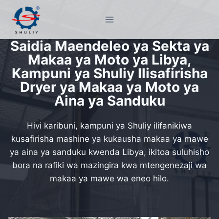
Skip
to
content
Saidia Maendeleo ya Sekta ya
Makaa ya Moto ya Libya,
Kampuni ya Shuliy Ilisafirisha
Dryer ya Makaa ya Moto ya
Aina ya Sanduku
Hivi karibuni, kampuni ya Shuliy ilifanikiwa
kusafirisha mashine ya kukausha makaa ya mawe
ya aina ya sanduku kwenda Libya, ikitoa suluhisho
bora na rafiki wa mazingira kwa mtengenezaji wa
makaa ya mawe wa eneo hilo.