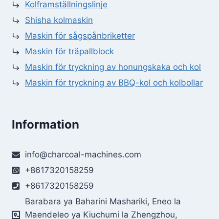
Kolframställningslinje
Shisha kolmaskin
Maskin för sågspånbriketter
Maskin för träpallblock
Maskin för tryckning av honungskaka och kol
Maskin för tryckning av BBQ-kol och kolbollar
Information
Whatsapp
info@charcoal-machines.com
Email
+8617320158259
+8617320158259
Wechat
Barabara ya Baharini Mashariki, Eneo la
Maendeleo ya Kiuchumi la Zhengzhou,
Chat