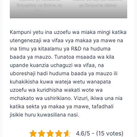
Briquettes za Shisha na
ya Kukausha Makaa
Bbq
Kampuni yetu ina uzoefu wa miaka mingi katika
utengenezaji wa vifaa vya makaa ya mawe na
ina timu ya kitaalamu ya R&D na huduma
baada ya mauzo. Tunatoa msaada wa kila
upande kuanzia uchaguzi wa vifaa, na
uboreshaji hadi huduma baada ya mauzo ili
kuhakikisha kuwa wateja wetu wanapata
uzoefu wa kuridhisha wakati wote wa
mchakato wa ushirikiano. Vizuri, ikiwa una nia
katika sekta ya makaa ya mawe, tafadhali
jisikie huru kuwasiliana nasi.
4.6/5 - (15 votes)