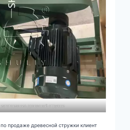
изготовления древесной стружки
 по продаже древесной стружки клиент