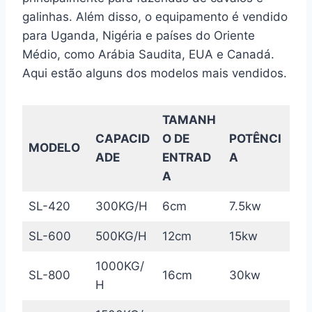
galinhas. Além disso, o equipamento é vendido
para Uganda, Nigéria e países do Oriente
Médio, como Arábia Saudita, EUA e Canadá.
Aqui estão alguns dos modelos mais vendidos.
TAMANH
CAPACID
O DE
POTÊNCI
MODELO
ADE
ENTRAD
A
A
SL-420
300KG/H
6cm
7.5kw
SL-600
500KG/H
12cm
15kw
1000KG/
SL-800
16cm
30kw
H