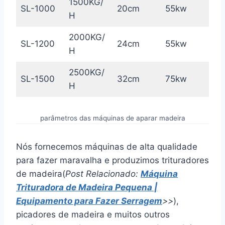
1500KG/
SL-1000
20cm
55kw
H
2000KG/
SL-1200
24cm
55kw
H
2500KG/
SL-1500
32cm
75kw
H
parâmetros das máquinas de aparar madeira
Nós fornecemos máquinas de alta qualidade
para fazer maravalha e produzimos trituradores
de madeira(
Post Relacionado:
Máquina
Trituradora de Madeira Pequena |
Equipamento para Fazer Serragem
>>
),
picadores de madeira e muitos outros