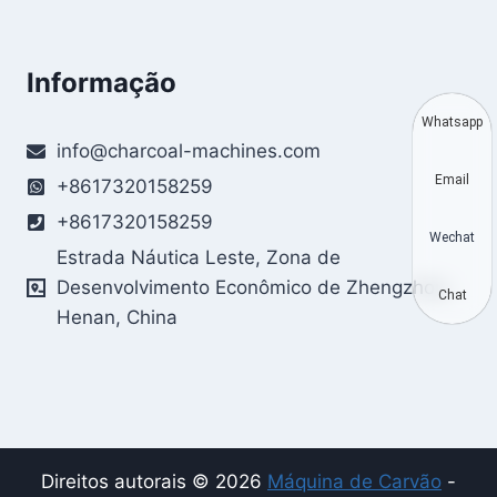
Informação
Whatsapp
info@charcoal-machines.com
Email
+8617320158259
+8617320158259
Wechat
Estrada Náutica Leste, Zona de
Desenvolvimento Econômico de Zhengzhou,
Chat
Henan, China
Direitos autorais © 2026
Máquina de Carvão
-