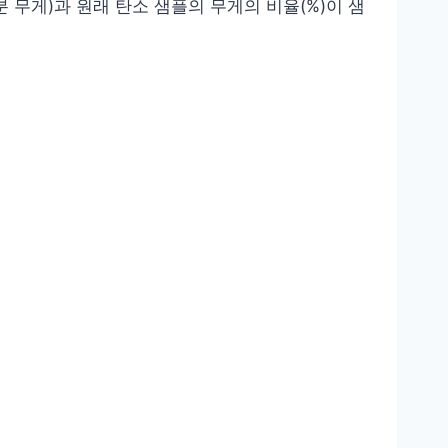
 무게)과 원래 탄소 샘플의 무게의 비율(%)이 샘