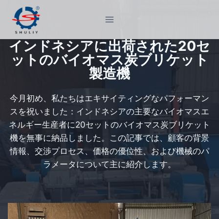
内
容
を
インドネシアに出荷された20セ
ス
ットのバイオマス炭ブリケット
キ
製造機
ッ
プ
今月初め、私たちはエキサイティングなパフォーマン
スを祝いました：インドネシアの主要なバイオマスエ
ネルギー生産者に20セットのバイオマス炭ブリケット
機を無事に納品しました。この記事では、顧客の背景
情報、交渉プロセス、価格の優位性、および機械のパ
ラメータについて主に紹介します。