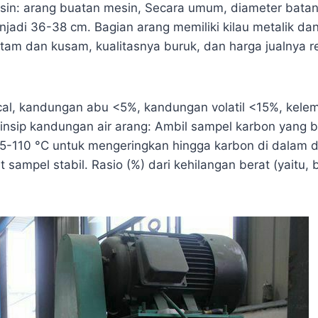
esin: arang buatan mesin, Secara umum, diameter bata
adi 36-38 cm. Bagian arang memiliki kilau metalik dan r
am dan kusam, kualitasnya buruk, dan harga jualnya re
 kcal, kandungan abu <5%, kandungan volatil <15%, kel
Prinsip kandungan air arang: Ambil sampel karbon yang 
5-110 °C untuk mengeringkan hingga karbon di dalam d
sampel stabil. Rasio (%) dari kehilangan berat (yaitu, 