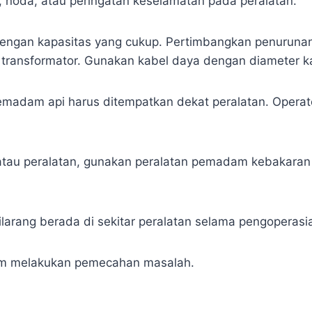
, noda, atau peringatan keselamatan pada peralatan.
dengan kapasitas yang cukup. Pertimbangkan penurunan
ri transformator. Gunakan kabel daya dengan diameter 
emadam api harus ditempatkan dekat peralatan. Oper
si atau peralatan, gunakan peralatan pemadam kebakar
dilarang berada di sekitar peralatan selama pengoperas
lum melakukan pemecahan masalah.