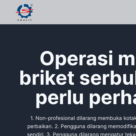
Skip
to
content
Operasi m
briket serb
perlu perh
1. Non-profesional dilarang membuka kotak k
perbaikan. 2. Pengguna dilarang memodifikasi
sendiri. 3. Pengguna dilarang mengatur tekan