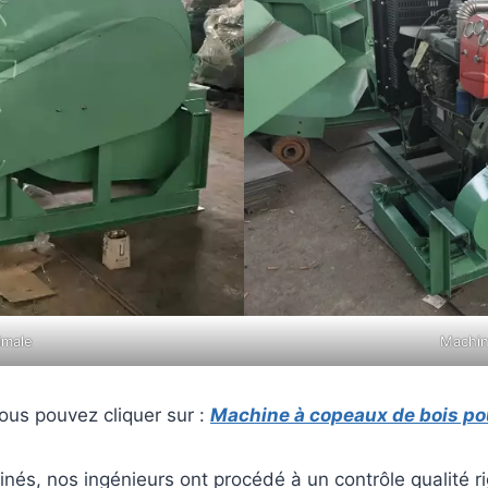
imale
Machin
ous pouvez cliquer sur :
Machine à copeaux de bois pou
inés, nos ingénieurs ont procédé à un contrôle qualité 