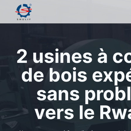
Aller
au
contenu
2 usines à 
de bois exp
sans prob
vers le R