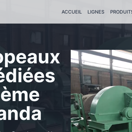
ACCUEIL
LIGNES
PRODUIT
copeaux
édiées
lème
wanda