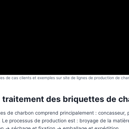
es de cas clients et exemples sur site de lignes de production de cha
 traitement des briquettes de c
tes de charbon comprend principalement : concasseur, 
 Le processus de production est : broyage de la matièr
 → séchage et fixation → emballage et expédition.