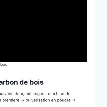
rbon.
harbon de bois
pulverisateur, mélangeur, machine de
e première → pulverisation en poudre →