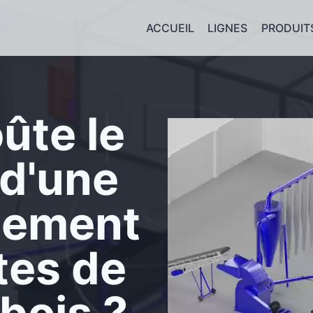
ACCUEIL
LIGNES
PRODUIT
ûte le
d'une
itement
tes de
bois ?