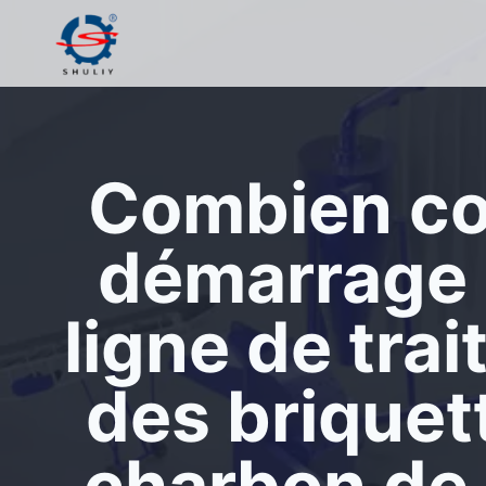
Aller
au
contenu
Combien co
démarrage 
ligne de tra
des briquet
charbon de 