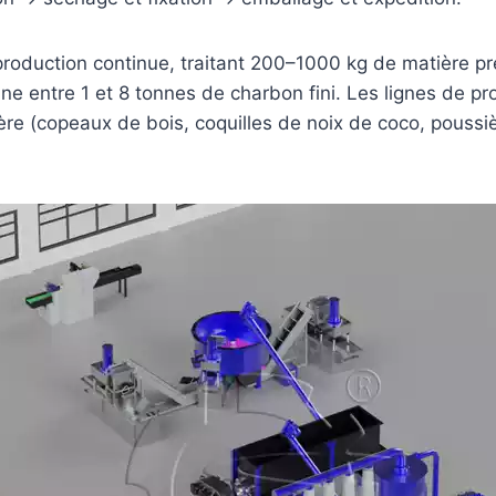
duction continue, traitant 200–1000 kg de matière pre
nne entre 1 et 8 tonnes de charbon fini. Les lignes de 
ère (copeaux de bois, coquilles de noix de coco, poussi