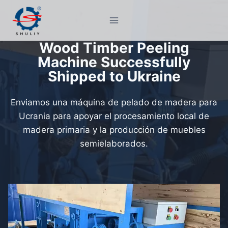
Saltar
al
contenido
Wood Timber Peeling
Machine Successfully
Shipped to Ukraine
Enviamos una máquina de pelado de madera para
Ucrania para apoyar el procesamiento local de
madera primaria y la producción de muebles
semielaborados.