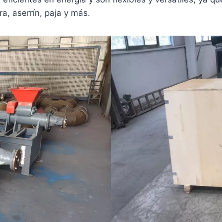
a, aserrín, paja y más.