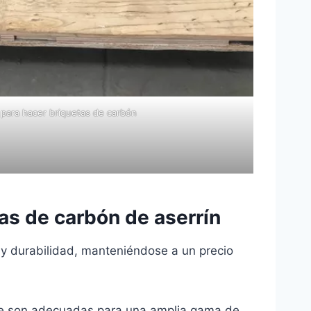
para hacer briquetas de carbón
tas de carbón de aserrín
y durabilidad, manteniéndose a un precio
 que son adecuadas para una amplia gama de