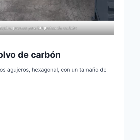
áquina prensa para briquetas de carbón
olvo de carbón
dos agujeros, hexagonal, con un tamaño de