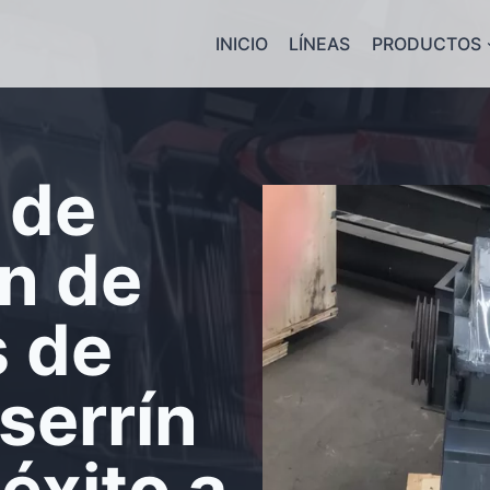
INICIO
LÍNEAS
PRODUCTOS
 de
ón de
s de
serrín
éxito a