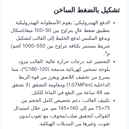
تشكيل بالضغط الساخن
الدفع الهيدروليكي: يقوم الأسطوانة الهيدروليكية
بتطبيق ضغط عالٍ يتراوح بين 50-100 ميغاباسكال
ويدفع المكبس لدفع الخليط إلى القالب لتشكيل
شريط مستمر بكثافة تتراوح بين 550-1000 كجم/
م³.
التحضير عند درجات حرارة عالية: القالب مزود
بلوحة تسخين كهربائية مدمجة (120-180℃)، مما
يسرع من تجفيف اللاصق ويعزز من قوة الربط
الداخلية (≥1.07MPa) ومقاومة التشقق (لا تشقق
بعد 48 ساعة من النقع في الماء) للكتل.
تكييف القالب: دعم تخصيص كامل الحجم من
75×75 مم إلى 140×145 مم، من خلال استبدال
القوالب لتحقيق صلب/مجوف، مع ثقوب/بدون
ثقوب، وغيرها من التبديلات الهيكلية.