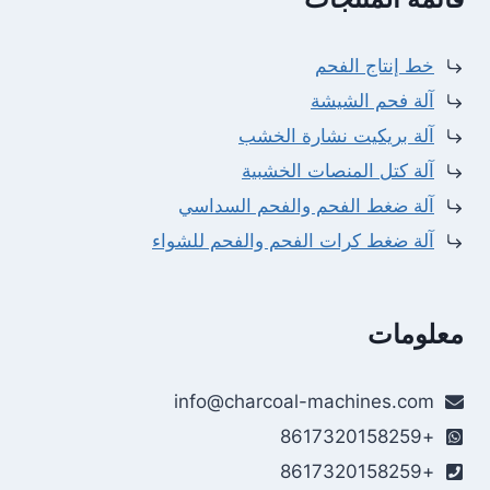
خط إنتاج الفحم
آلة فحم الشيشة
آلة بريكيت نشارة الخشب
آلة كتل المنصات الخشبية
آلة ضغط الفحم والفحم السداسي
آلة ضغط كرات الفحم والفحم للشواء
معلومات
Whatsapp
info@charcoal-machines.com
Email
+8617320158259
Wechat
+8617320158259